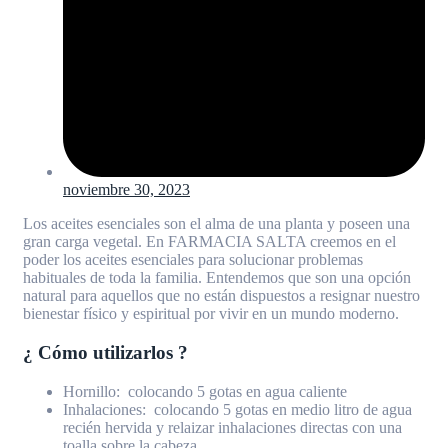
noviembre 30, 2023
Los aceites esenciales son el alma de una planta y poseen una
gran carga vegetal. En FARMACIA SALTA creemos en el
poder los aceites esenciales para solucionar problemas
habituales de toda la familia. Entendemos que son una opción
natural para aquellos que no están dispuestos a resignar nuestro
bienestar físico y espiritual por vivir en un mundo moderno.
¿ Cómo utilizarlos ?
Hornillo: colocando 5 gotas en agua caliente
Inhalaciones: colocando 5 gotas en medio litro de agua
recién hervida y relaizar inhalaciones directas con una
toalla sobre la cabeza