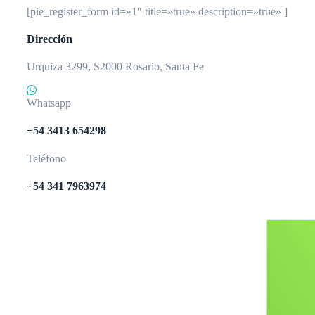
[pie_register_form id=»1″ title=»true» description=»true» ]
Dirección
Urquiza 3299, S2000 Rosario, Santa Fe
Whatsapp
+54 3413 654298
Teléfono
+54 341 7963974